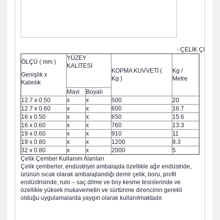
- ÇELİK ÇEMBE
YÜZEY
ÖLÇÜ ( mm )
KALİTESİ
KOPMA KUVVETİ (
Kg /
Genişlik x
Kg )
Metre
Kalınlık
Mavi
Boyalı
12.7 x 0.50
x
x
500
20
12.7 x 0.60
x
x
600
16.7
16 x 0.50
x
x
650
15.6
16 x 0.60
x
x
760
13.3
19 x 0.60
x
x
910
11
19 x 0.80
x
x
1200
8.3
32 x 0.80
x
x
2000
5
Çelik Çember Kullanım Alanları
Çelik çemberler, endüstriyel ambalajda özellikle ağır endüstride,
ürünün sıcak olarak ambalajlandığı demir çelik, boru, profil
endüstrisinde, rulo – saç dilme ve boy kesme tesislerinde ve
özellikle yüksek mukavemetin ve sürtünme direncinin gerekli
olduğu uygulamalarda yaygın olarak kullanılmaktadır.